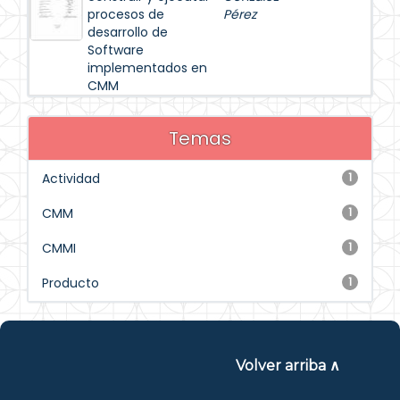
procesos de
Pérez
desarrollo de
Software
implementados en
CMM
Temas
Actividad
1
CMM
1
CMMI
1
Producto
1
Volver arriba ∧