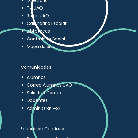
Directorio
TV UAQ
Radio UAQ
Calendario Escolar
Bibliotecas
Contraloría Social
Mapa de sitio
Comunidades
Alumnos
Correo Alumnos UAQ
Solicitud Correo
Docentes
Administrativos
Educación Continua