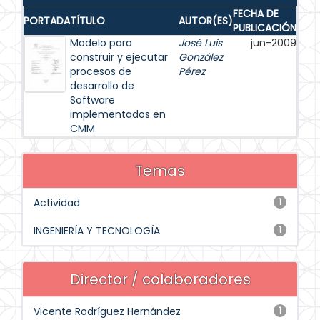
FECHA DE
PORTADA
TÍTULO
AUTOR(ES)
PUBLICACIÓN
Modelo para
José Luis
jun-2009
construir y ejecutar
González
procesos de
Pérez
desarrollo de
Software
implementados en
CMM
Temas
Actividad
1
INGENIERÍA Y TECNOLOGÍA
1
Director / colaboradores
Vicente Rodríguez Hernández
1