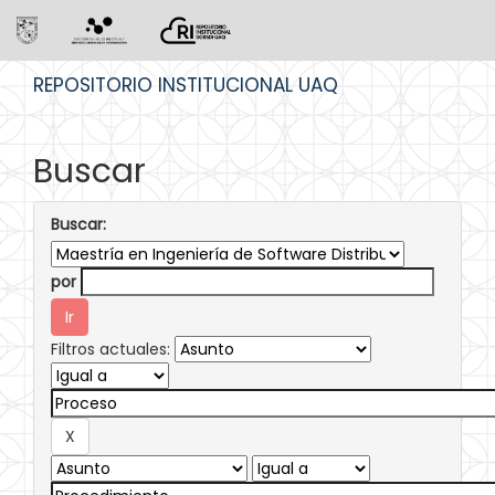
Skip
REPOSITORIO INSTITUCIONAL UAQ
navigation
Buscar
Buscar:
por
Filtros actuales: