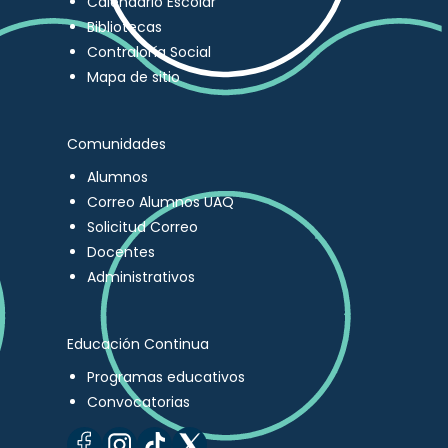
Calendario Escolar
Bibliotecas
Contraloría Social
Mapa de sitio
Comunidades
Alumnos
Correo Alumnos UAQ
Solicitud Correo
Docentes
Administrativos
Educación Continua
Programas educativos
Convocatorias