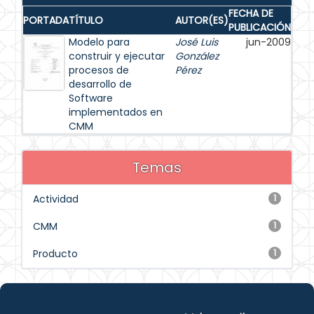
FECHA DE
PORTADA
TÍTULO
AUTOR(ES)
PUBLICACIÓN
Modelo para
José Luis
jun-2009
construir y ejecutar
González
procesos de
Pérez
desarrollo de
Software
implementados en
CMM
Temas
Actividad
1
CMM
1
Producto
1