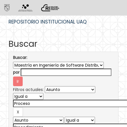
Skip
REPOSITORIO INSTITUCIONAL UAQ
navigation
Buscar
Buscar:
por
Filtros actuales: