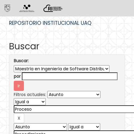
Skip
REPOSITORIO INSTITUCIONAL UAQ
navigation
Buscar
Buscar:
por
Filtros actuales: