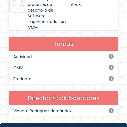
procesos de
Pérez
desarrollo de
Software
implementados en
CMM
Temas
Actividad
1
CMM
1
Producto
1
Director / colaboradores
Vicente Rodríguez Hernández
1