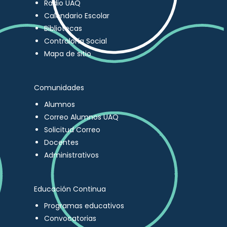
Radio UAQ
Calendario Escolar
Bibliotecas
Contraloría Social
Mapa de sitio
Comunidades
Alumnos
Correo Alumnos UAQ
Solicitud Correo
Docentes
Administrativos
Educación Continua
Programas educativos
Convocatorias