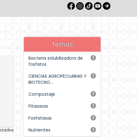
Temas
Bacteria solubilizadora de
1
fosfatos
CIENCIAS AGROPECUARIAS Y
1
BIOTECNO...
Compostaje
1
Fitasasas
1
Fosfatasas
1
anzados
Nutrientes
1