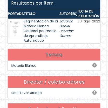
Resultados por ítem:
FECHA DE
PORTADA
TÍTULO
AUTOR(ES)
PUBLICACIÓN
Segmentación de la
Eduardo
30-ago-2022
Materia Blanca
Daniel
Cerebral por medio
Posadas
de Aprendizaje
Gamez
Automático
Temas
Materia Blanca
1
Director / colaboradores
Saul Tovar Arriaga
1