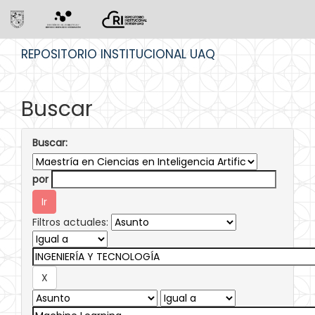
Skip
REPOSITORIO INSTITUCIONAL UAQ
navigation
Buscar
Buscar:
por
Filtros actuales: