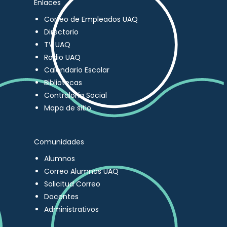
Enlaces
Correo de Empleados UAQ
Directorio
TV UAQ
Radio UAQ
Calendario Escolar
Bibliotecas
Contraloría Social
Mapa de sitio
Comunidades
Alumnos
Correo Alumnos UAQ
Solicitud Correo
Docentes
Administrativos