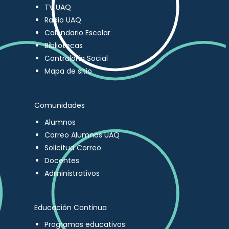
TV UAQ
Radio UAQ
Calendario Escolar
Bibliotecas
Contraloría Social
Mapa de sitio
Comunidades
Alumnos
Correo Alumnos UAQ
Solicitud Correo
Docentes
Administrativos
Educación Continua
Programas educativos