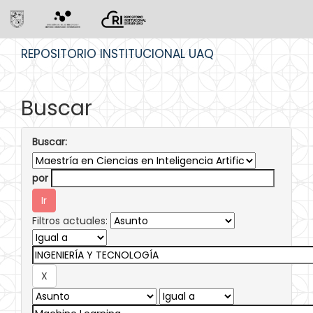
Skip
REPOSITORIO INSTITUCIONAL UAQ
navigation
Buscar
Buscar:
por
Filtros actuales: