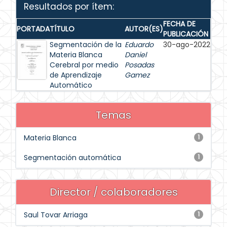
Resultados por ítem:
FECHA DE
PORTADA
TÍTULO
AUTOR(ES)
PUBLICACIÓN
Segmentación de la
Eduardo
30-ago-2022
Materia Blanca
Daniel
Cerebral por medio
Posadas
de Aprendizaje
Gamez
Automático
Temas
Materia Blanca
1
Segmentación automática
1
Director / colaboradores
Saul Tovar Arriaga
1