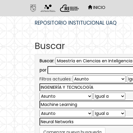
INICIO
Skip
REPOSITORIO INSTITUCIONAL UAQ
navigation
Buscar
Buscar:
por
Filtros actuales:
Comenzar nueva busqueda