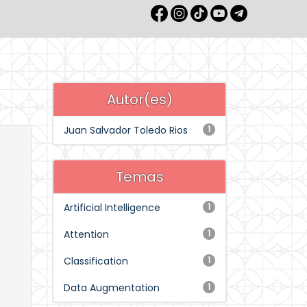
Autor(es)
Juan Salvador Toledo Rios
1
Temas
Artificial Intelligence
1
Attention
1
Classification
1
Data Augmentation
1