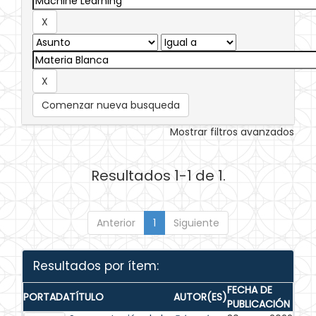
Comenzar nueva busqueda
Mostrar filtros avanzados
Resultados 1-1 de 1.
Anterior
1
Siguiente
Resultados por ítem:
FECHA DE
PORTADA
TÍTULO
AUTOR(ES)
PUBLICACIÓN