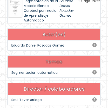
Segmentación de la
Eduardo
30-ago-2022
Materia Blanca
Daniel
Cerebral por medio
Posadas
de Aprendizaje
Gamez
Automático
Autor(es)
Eduardo Daniel Posadas Gamez
1
Temas
Segmentación automática
1
Director / colaboradores
Saul Tovar Arriaga
1