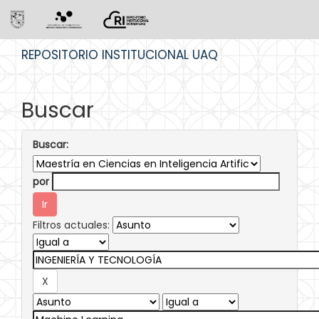
Skip
REPOSITORIO INSTITUCIONAL UAQ
navigation
Buscar
Buscar:
por
Filtros actuales: