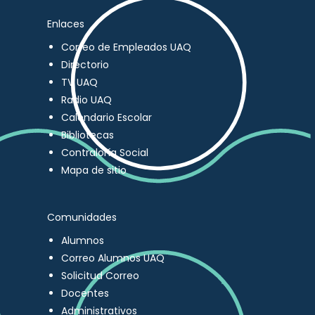
Enlaces
Correo de Empleados UAQ
Directorio
TV UAQ
Radio UAQ
Calendario Escolar
Bibliotecas
Contraloría Social
Mapa de sitio
Comunidades
Alumnos
Correo Alumnos UAQ
Solicitud Correo
Docentes
Administrativos