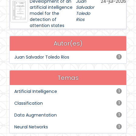
Development of an
Juan
24-jul-2026
artificial intelligence
Salvador
model for the
Toledo
detection of
Rios
attention states
Autor(es)
Juan Salvador Toledo Rios
1
Temas
Artificial Intelligence
1
Classification
1
Data Augmentation
1
Neural Networks
1