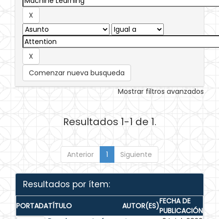
Comenzar nueva busqueda
Mostrar filtros avanzados
Resultados 1-1 de 1.
Anterior
1
Siguiente
Resultados por ítem:
FECHA DE
PORTADA
TÍTULO
AUTOR(ES)
PUBLICACIÓN