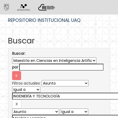
Skip
REPOSITORIO INSTITUCIONAL UAQ
navigation
Buscar
Buscar:
por
Filtros actuales: