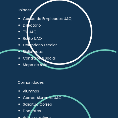
Enlaces
Correo de Empleados UAQ
Directorio
TV UAQ
Radio UAQ
Calendario Escolar
Bibliotecas
Contraloría Social
Mapa de sitio
Comunidades
Alumnos
Correo Alumnos UAQ
Solicitud Correo
Docentes
Administrativos