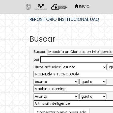
INICIO
Skip
REPOSITORIO INSTITUCIONAL UAQ
navigation
Buscar
Buscar:
por
Filtros actuales:
Comenzar nueva busqueda