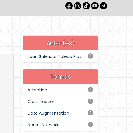
Autor(es)
Juan Salvador Toledo Rios
1
Temas
Attention
1
Classification
1
Data Augmentation
1
Neural Networks
1