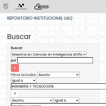
Skip
REPOSITORIO INSTITUCIONAL UAQ
navigation
Buscar
Buscar:
por
Filtros actuales: