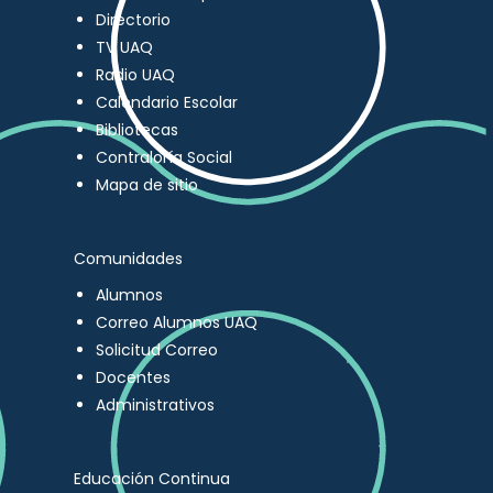
Directorio
TV UAQ
Radio UAQ
Calendario Escolar
Bibliotecas
Contraloría Social
Mapa de sitio
Comunidades
Alumnos
Correo Alumnos UAQ
Solicitud Correo
Docentes
Administrativos
Educación Continua