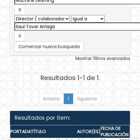
Comenzar nueva busqueda
Mostrar filtros avanzados
Resultados 1-1 de 1.
Anterior
1
Siguiente
Resultados por ítem:
FECHA DE
PORTADA
TÍTULO
AUTOR(ES)
PUBLICACIÓN