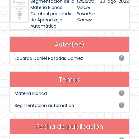
Segmentación de la
Eduardo
30-ago-2022
Materia Blanca
Daniel
Cerebral por medio
Posadas
de Aprendizaje
Gamez
Automático
Autor(es)
Eduardo Daniel Posadas Gamez
1
Temas
Materia Blanca
1
Segmentación automática
1
Fecha de publicación