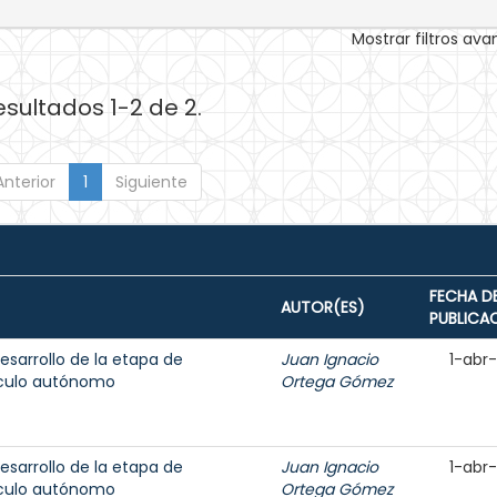
Mostrar filtros av
esultados 1-2 de 2.
Anterior
1
Siguiente
FECHA D
AUTOR(ES)
PUBLICA
sarrollo de la etapa de
Juan Ignacio
1-abr
ículo autónomo
Ortega Gómez
sarrollo de la etapa de
Juan Ignacio
1-abr
ículo autónomo
Ortega Gómez