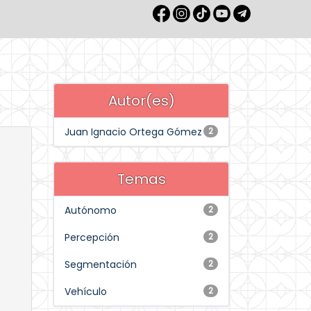
Autor(es)
Juan Ignacio Ortega Gómez
2
Temas
Autónomo
2
Percepción
2
Segmentación
2
Vehículo
2