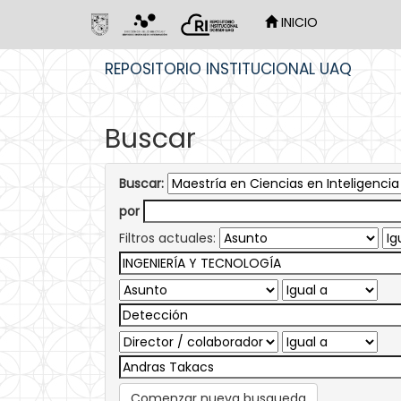
INICIO
Skip
REPOSITORIO INSTITUCIONAL UAQ
navigation
Buscar
Buscar:
por
Filtros actuales:
Comenzar nueva busqueda