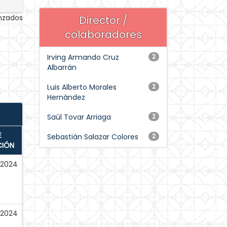
anzados
Director /
colaboradores
Irving Armando Cruz
2
Albarrán
Luis Alberto Morales
2
Hernández
Saúl Tovar Arriaga
2
E
Sebastián Salazar Colores
2
CIÓN
-2024
-2024