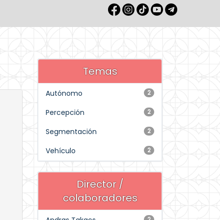
Temas
Autónomo
2
Percepción
2
Segmentación
2
Vehículo
2
Director /
colaboradores
2