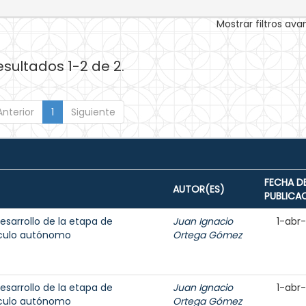
Mostrar filtros av
esultados 1-2 de 2.
Anterior
1
Siguiente
FECHA D
AUTOR(ES)
PUBLICA
sarrollo de la etapa de
Juan Ignacio
1-abr
ículo autónomo
Ortega Gómez
sarrollo de la etapa de
Juan Ignacio
1-abr
ículo autónomo
Ortega Gómez