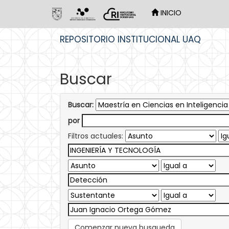
INICIO
Skip
REPOSITORIO INSTITUCIONAL UAQ
navigation
Buscar
Buscar:
por
Filtros actuales:
Comenzar nueva busqueda