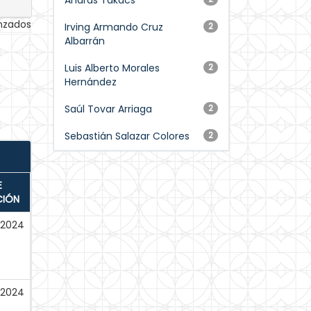
Andras Takacs
anzados
Irving Armando Cruz
2
Albarrán
Luis Alberto Morales
2
Hernández
Saúl Tovar Arriaga
2
Sebastián Salazar Colores
2
E
CIÓN
-2024
-2024