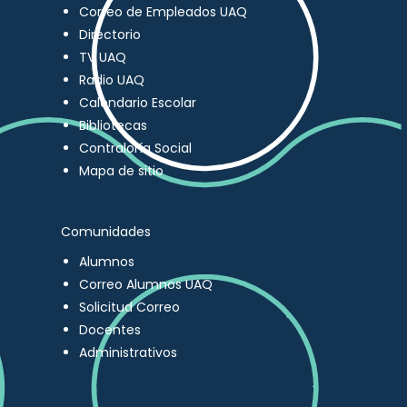
Correo de Empleados UAQ
Directorio
TV UAQ
Radio UAQ
Calendario Escolar
Bibliotecas
Contraloría Social
Mapa de sitio
Comunidades
Alumnos
Correo Alumnos UAQ
Solicitud Correo
Docentes
Administrativos