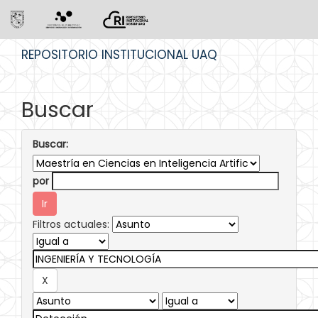
Skip
REPOSITORIO INSTITUCIONAL UAQ
navigation
Buscar
Buscar:
por
Filtros actuales: