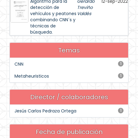
Algoritmo para la
Gerardo
12-sep-2022
detección de
Treviño
vehículos y peatones
Valdés
combinando CNN´s y
técnicas de
búsqueda.
Temas
CNN
1
Metaheuristicos
1
Director / colaboradores
Jesús Carlos Pedraza Ortega
1
Fecha de publicación