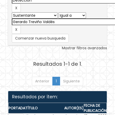
Comenzar nueva busqueda
Mostrar filtros avanzados
Resultados 1-1 de 1.
Anterior
1
Siguiente
Resultados por ítem:
FECHA DE
PORTADA
TÍTULO
AUTOR(ES)
PUBLICACIÓN