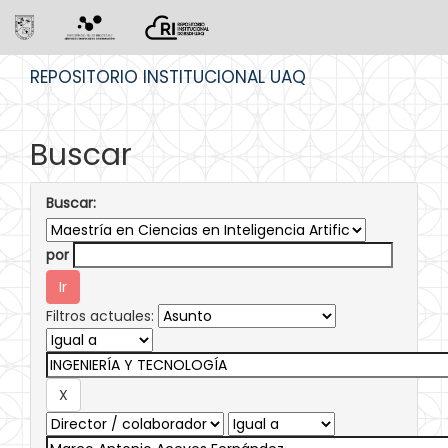
Skip
REPOSITORIO INSTITUCIONAL UAQ
navigation
Buscar
Buscar:
por
Filtros actuales: