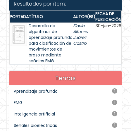
Resultados por ítem:
FECHA DE
PORTADA
TÍTULO
AUTOR(ES)
PUBLICACIÓN
Desarrollo de
Flavio
30-jun-2026
algoritmos de
Alfonso
aprendizaje profundo
Juárez
para clasificación de
Castro
movimientos de
brazo mediante
señales EMG
Temas
Aprendizaje profundo
1
EMG
1
Inteligencia artificial
1
Señales bioeléctricas
1