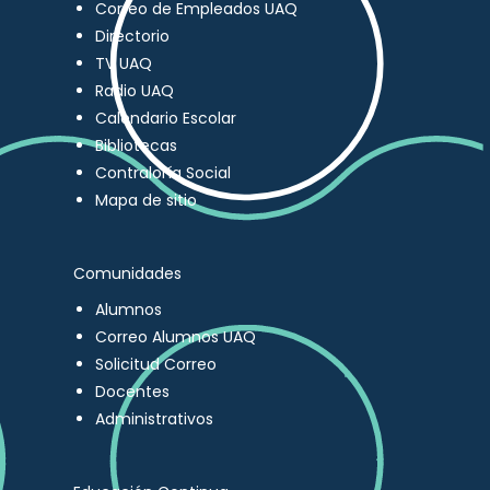
Correo de Empleados UAQ
Directorio
TV UAQ
Radio UAQ
Calendario Escolar
Bibliotecas
Contraloría Social
Mapa de sitio
Comunidades
Alumnos
Correo Alumnos UAQ
Solicitud Correo
Docentes
Administrativos