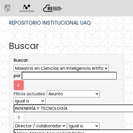
Skip
REPOSITORIO INSTITUCIONAL UAQ
navigation
Buscar
Buscar:
por
Filtros actuales: