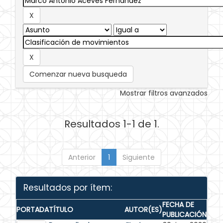
Comenzar nueva busqueda
Mostrar filtros avanzados
Resultados 1-1 de 1.
Anterior
1
Siguiente
Resultados por ítem:
FECHA DE
PORTADA
TÍTULO
AUTOR(ES)
PUBLICACIÓN