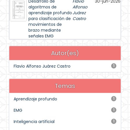
Desarrollo de
Flavio
30-jun-2026
algoritmos de
Alfonso
aprendizaje profundo
Juárez
para clasificación de
Castro
movimientos de
brazo mediante
señales EMG
Autor(es)
Flavio Alfonso Juárez Castro
1
Temas
Aprendizaje profundo
1
EMG
1
Inteligencia artificial
1