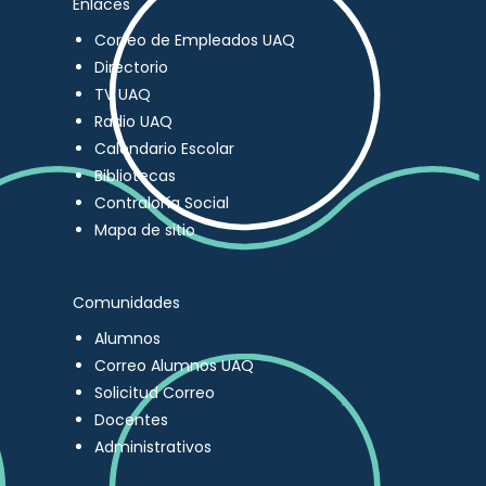
Enlaces
Correo de Empleados UAQ
Directorio
TV UAQ
Radio UAQ
Calendario Escolar
Bibliotecas
Contraloría Social
Mapa de sitio
Comunidades
Alumnos
Correo Alumnos UAQ
Solicitud Correo
Docentes
Administrativos