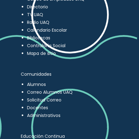
Directorio
TV UAQ
Radio UAQ
Calendario Escolar
Bibliotecas
Contraloría Social
Mapa de sitio
Comunidades
Alumnos
Correo Alumnos UAQ
Solicitud Correo
Docentes
Administrativos
Educación Continua