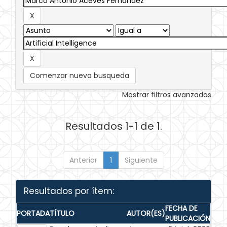
Comenzar nueva busqueda
Mostrar filtros avanzados
Resultados 1-1 de 1.
Anterior
1
Siguiente
Resultados por ítem:
FECHA DE
PORTADA
TÍTULO
AUTOR(ES)
PUBLICACIÓN