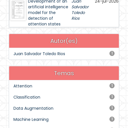
Development of an
Juan
24-jul-2026
artificial intelligence
Salvador
model for the
Toledo
detection of
Rios
attention states
Autor(es)
Juan Salvador Toledo Rios
1
Temas
Attention
1
Classification
1
Data Augmentation
1
Machine Learning
1