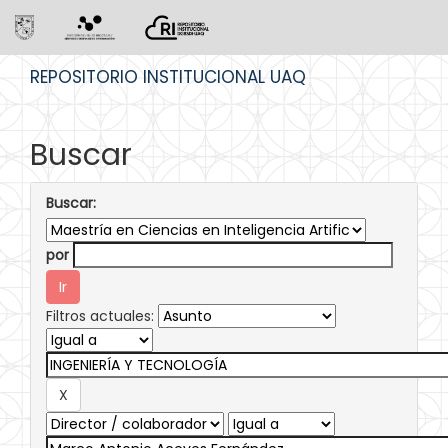
Skip
REPOSITORIO INSTITUCIONAL UAQ
navigation
Buscar
Buscar:
por
Filtros actuales: