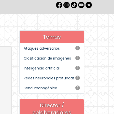
Temas
Ataques adversarios
1
Clasificación de imágenes
1
Inteligencia artificial
1
Redes neuronales profundas
1
Señal monogénica
1
Director /
colaboradores