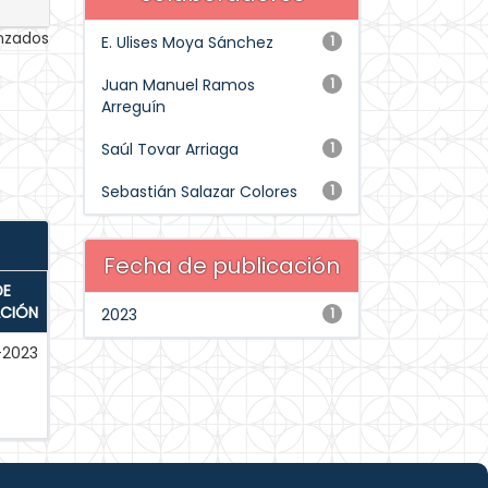
anzados
E. Ulises Moya Sánchez
1
Juan Manuel Ramos
1
Arreguín
Saúl Tovar Arriaga
1
Sebastián Salazar Colores
1
Fecha de publicación
DE
ACIÓN
2023
1
-2023