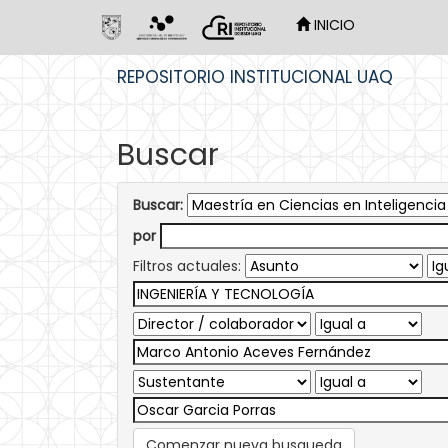
INICIO
Skip
REPOSITORIO INSTITUCIONAL UAQ
navigation
Buscar
Buscar:
por
Filtros actuales:
Comenzar nueva busqueda