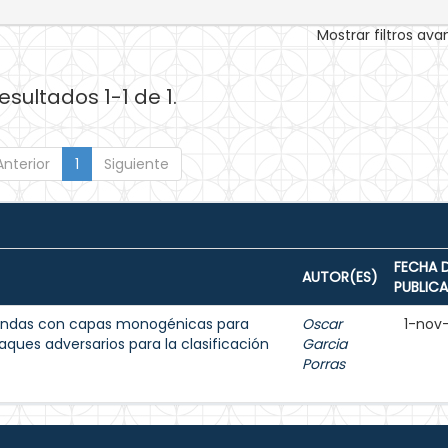
Mostrar filtros av
esultados 1-1 de 1.
Anterior
1
Siguiente
FECHA 
AUTOR(ES)
PUBLIC
ofundas con capas monogénicas para
Oscar
1-nov
aques adversarios para la clasificación
Garcia
Porras