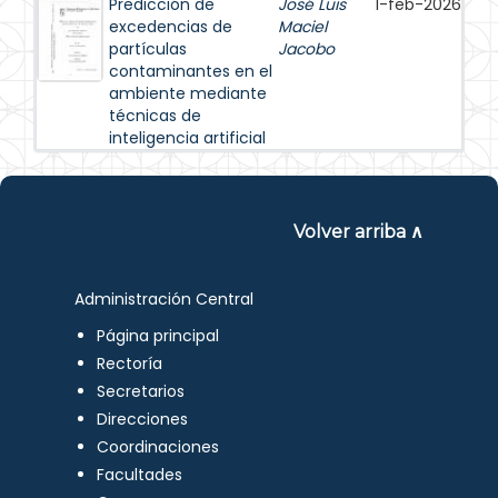
Predicción de
José Luis
1-feb-2026
excedencias de
Maciel
partículas
Jacobo
contaminantes en el
ambiente mediante
técnicas de
inteligencia artificial
Volver arriba ∧
Administración Central
Página principal
Rectoría
Secretarios
Direcciones
Coordinaciones
Facultades