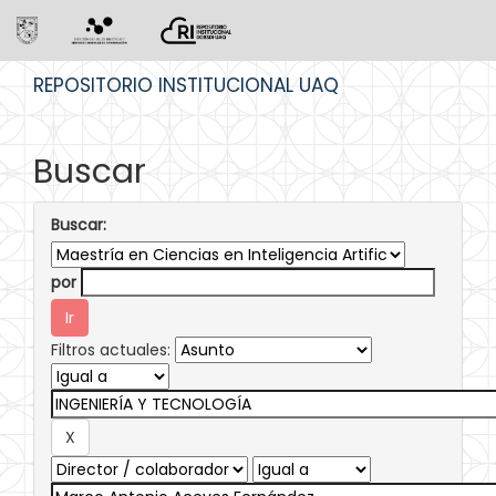
Skip
REPOSITORIO INSTITUCIONAL UAQ
navigation
Buscar
Buscar:
por
Filtros actuales: