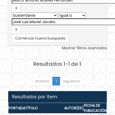
Comenzar nueva busqueda
Mostrar filtros avanzados
Resultados 1-1 de 1.
Anterior
1
Siguiente
Resultados por ítem:
FECHA DE
PORTADA
TÍTULO
AUTOR(ES)
PUBLICACIÓN