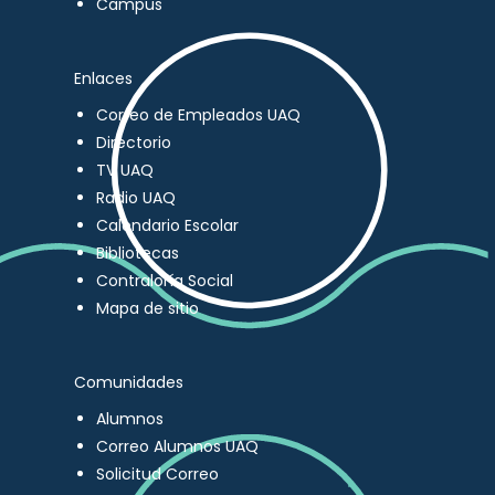
Campus
Enlaces
Correo de Empleados UAQ
Directorio
TV UAQ
Radio UAQ
Calendario Escolar
Bibliotecas
Contraloría Social
Mapa de sitio
Comunidades
Alumnos
Correo Alumnos UAQ
Solicitud Correo