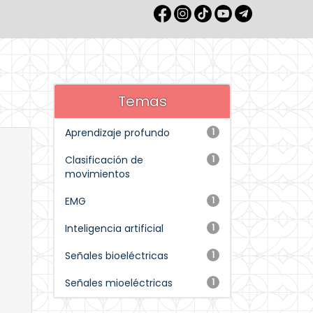
Temas
Aprendizaje profundo
1
Clasificación de
1
movimientos
EMG
1
Inteligencia artificial
1
Señales bioeléctricas
1
Señales mioeléctricas
1