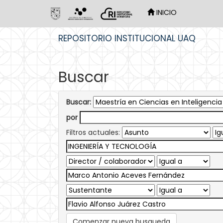
INICIO
Skip
REPOSITORIO INSTITUCIONAL UAQ
navigation
Buscar
Buscar:
por
Filtros actuales:
Comenzar nueva busqueda