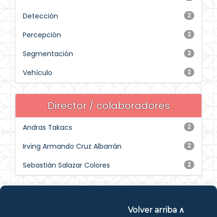
Detección
2
Percepción
2
Segmentación
2
Vehículo
2
Director / colaboradores
Andras Takacs
2
Irving Armando Cruz Albarrán
2
Sebastián Salazar Colores
2
Volver arriba ∧