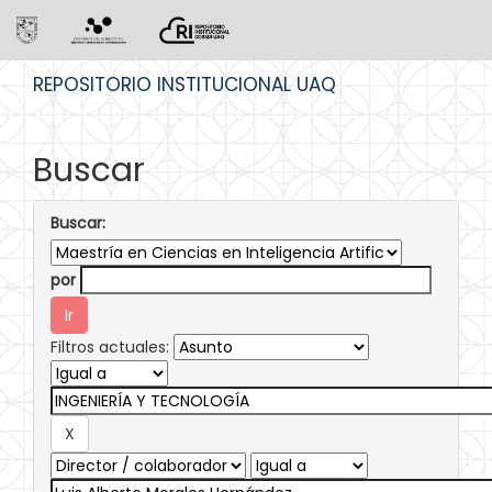
Skip
REPOSITORIO INSTITUCIONAL UAQ
navigation
Buscar
Buscar:
por
Filtros actuales: