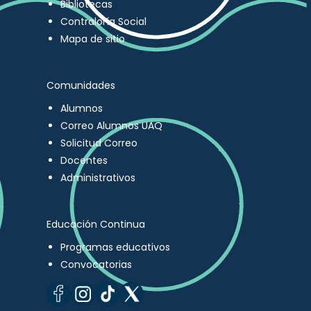
Bibliotecas
Contraloría Social
Mapa de sitio
Comunidades
Alumnos
Correo Alumnos UAQ
Solicitud Correo
Docentes
Administrativos
Educación Continua
Programas educativos
Convocatorias