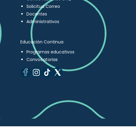
Solicitud Correo
Docentes
Administrativos
Educación Continua
Programas educativos
Convocatorias