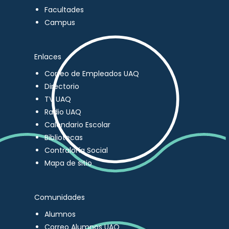
Facultades
Campus
Enlaces
Correo de Empleados UAQ
Directorio
TV UAQ
Radio UAQ
Calendario Escolar
Bibliotecas
Contraloría Social
Mapa de sitio
Comunidades
Alumnos
Correo Alumnos UAQ