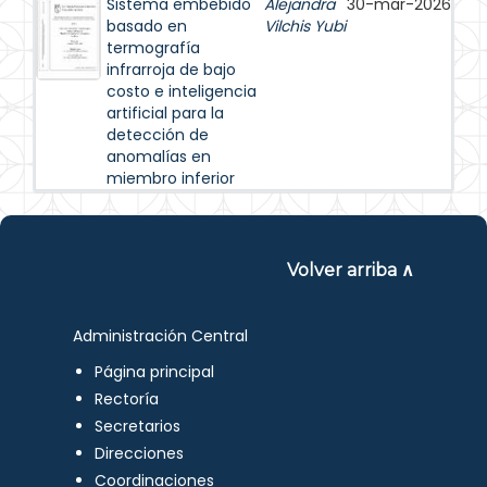
Sistema embebido
Alejandra
30-mar-2026
basado en
Vilchis Yubi
termografía
infrarroja de bajo
costo e inteligencia
artificial para la
detección de
anomalías en
miembro inferior
Volver arriba ∧
Administración Central
Página principal
Rectoría
Secretarios
Direcciones
Coordinaciones