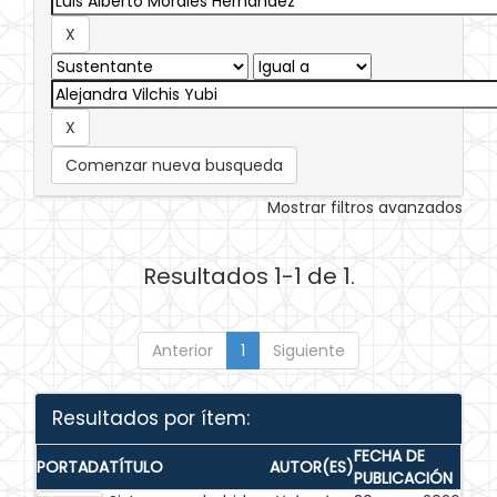
Comenzar nueva busqueda
Mostrar filtros avanzados
Resultados 1-1 de 1.
Anterior
1
Siguiente
Resultados por ítem:
FECHA DE
PORTADA
TÍTULO
AUTOR(ES)
PUBLICACIÓN