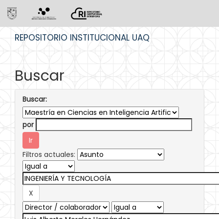
Skip
REPOSITORIO INSTITUCIONAL UAQ
navigation
Buscar
Buscar:
por
Filtros actuales: