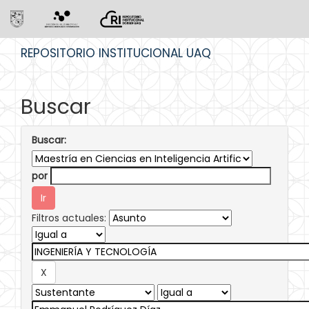
Skip
REPOSITORIO INSTITUCIONAL UAQ
navigation
Buscar
Buscar:
por
Filtros actuales: