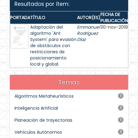
Resultados por ítem:
FECHA DE
PORTADA
TÍTULO
AUTOR(ES)
PUBLICACIÓN
Adaptación del
Emmanuel
30-nov-2019
algoritmo 'Ant
Rodríguez
System' para evasión
Díaz
de obstáculos con
restricciones de
posicionamiento
local y global.
Temas
Algoritmos Metaheurísticos
1
Inteligencia Artificial
1
Planeación de trayectorias
1
Vehículos Autónomos
1