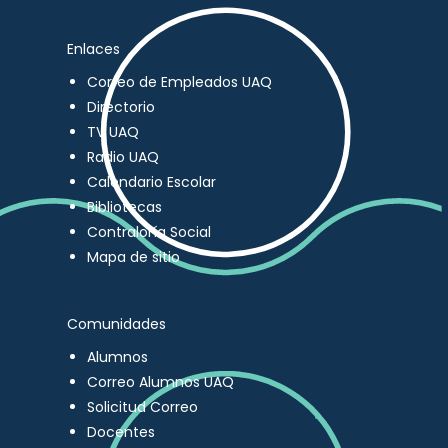
Enlaces
Correo de Empleados UAQ
Directorio
TV UAQ
Radio UAQ
Calendario Escolar
Bibliotecas
Contraloría Social
Mapa de sitio
Comunidades
Alumnos
Correo Alumnos UAQ
Solicitud Correo
Docentes