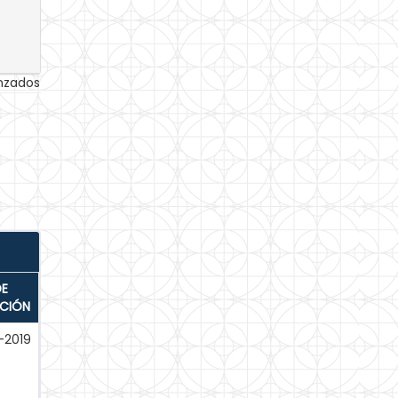
anzados
DE
ACIÓN
-2019