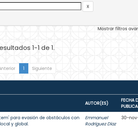
Mostrar filtros av
esultados 1-1 de 1.
Anterior
1
Siguiente
FECHA 
AUTOR(ES)
PUBLIC
stem' para evasión de obstáculos con
Emmanuel
30-nov
ocal y global.
Rodríguez Díaz