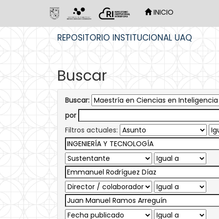
INICIO
Skip
REPOSITORIO INSTITUCIONAL UAQ
navigation
Buscar
Buscar:
por
Filtros actuales: