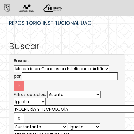
Skip
REPOSITORIO INSTITUCIONAL UAQ
navigation
Buscar
Buscar:
por
Filtros actuales: