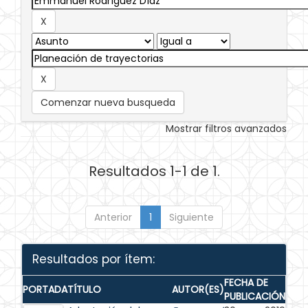
Comenzar nueva busqueda
Mostrar filtros avanzados
Resultados 1-1 de 1.
Anterior
1
Siguiente
Resultados por ítem:
FECHA DE
PORTADA
TÍTULO
AUTOR(ES)
PUBLICACIÓN