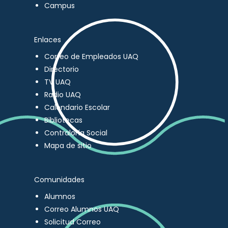
Campus
Enlaces
Correo de Empleados UAQ
Directorio
TV UAQ
Radio UAQ
Calendario Escolar
Bibliotecas
Contraloría Social
Mapa de sitio
Comunidades
Alumnos
Correo Alumnos UAQ
Solicitud Correo