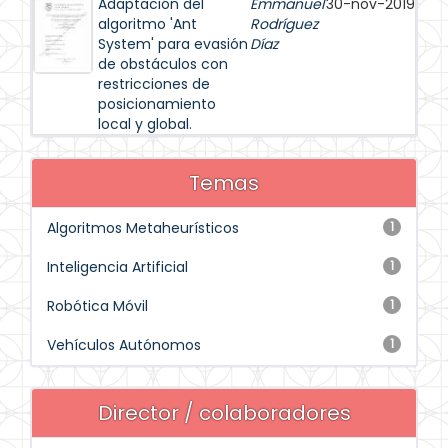
Adaptación del
Emmanuel
30-nov-2019
algoritmo 'Ant
Rodríguez
System' para evasión
Díaz
de obstáculos con
restricciones de
posicionamiento
local y global.
Temas
Algoritmos Metaheurísticos
1
Inteligencia Artificial
1
Robótica Móvil
1
Vehículos Autónomos
1
Director / colaboradores