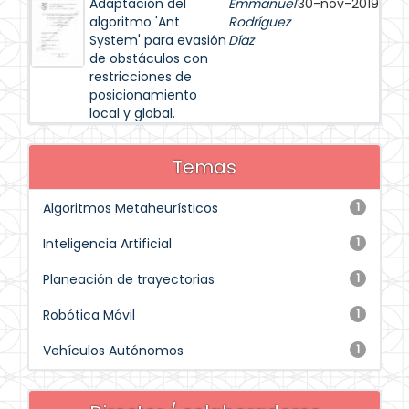
Adaptación del
Emmanuel
30-nov-2019
algoritmo 'Ant
Rodríguez
System' para evasión
Díaz
de obstáculos con
restricciones de
posicionamiento
local y global.
Temas
Algoritmos Metaheurísticos
1
Inteligencia Artificial
1
Planeación de trayectorias
1
Robótica Móvil
1
Vehículos Autónomos
1