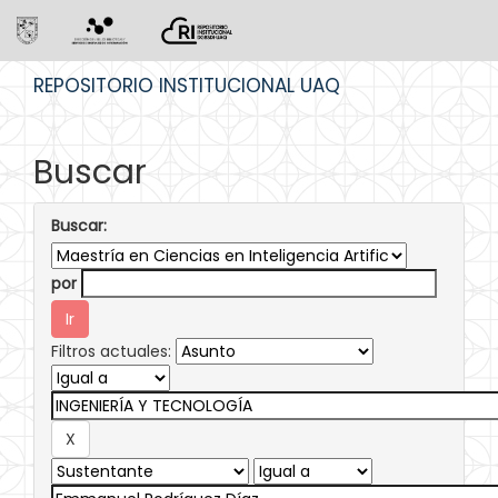
Skip
REPOSITORIO INSTITUCIONAL UAQ
navigation
Buscar
Buscar:
por
Filtros actuales: