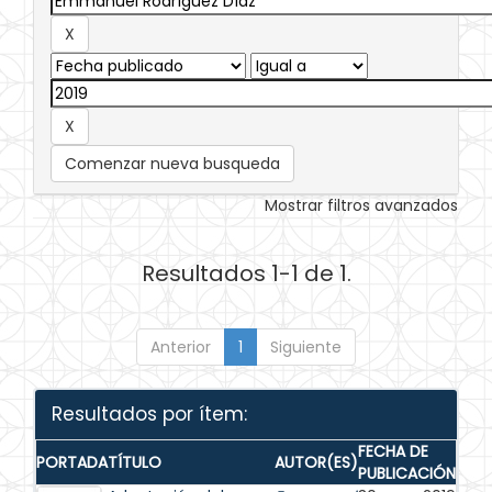
Comenzar nueva busqueda
Mostrar filtros avanzados
Resultados 1-1 de 1.
Anterior
1
Siguiente
Resultados por ítem:
FECHA DE
PORTADA
TÍTULO
AUTOR(ES)
PUBLICACIÓN