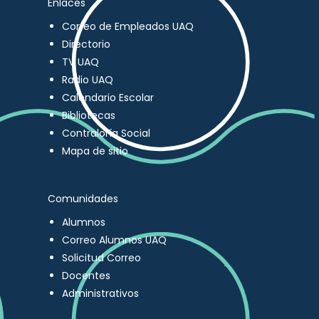
Enlaces
Correo de Empleados UAQ
Directorio
TV UAQ
Radio UAQ
Calendario Escolar
Bibliotecas
Contraloría Social
Mapa de sitio
Comunidades
Alumnos
Correo Alumnos UAQ
Solicitud Correo
Docentes
Administrativos