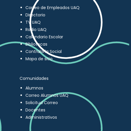
Correo de Empleados UAQ
Directorio
TV UAQ
Radio UAQ
Calendario Escolar
Bibliotecas
Contraloría Social
Mapa de sitio
Comunidades
Alumnos
Correo Alumnos UAQ
Solicitud Correo
Docentes
Administrativos