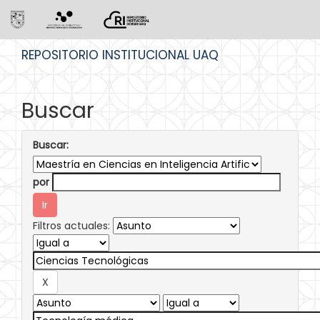
Skip
REPOSITORIO INSTITUCIONAL UAQ
navigation
Buscar
Buscar:
por
Filtros actuales: