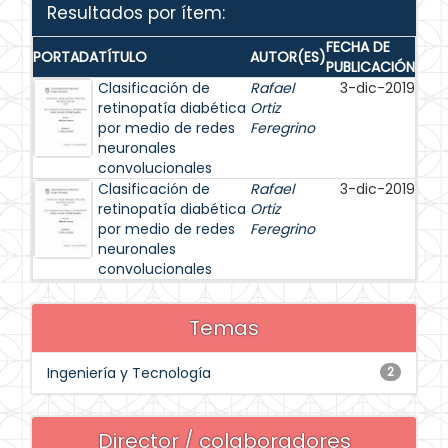
Resultados por ítem:
FECHA DE
PORTADA
TÍTULO
AUTOR(ES)
PUBLICACIÓN
Clasificación de
Rafael
3-dic-2019
retinopatía diabética
Ortiz
por medio de redes
Feregrino
neuronales
convolucionales
Clasificación de
Rafael
3-dic-2019
retinopatía diabética
Ortiz
por medio de redes
Feregrino
neuronales
convolucionales
Temas
Ingeniería y Tecnología
2
Director / colaboradores