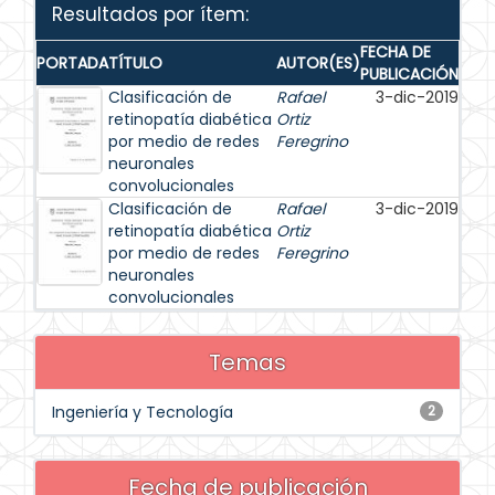
Resultados por ítem:
FECHA DE
PORTADA
TÍTULO
AUTOR(ES)
PUBLICACIÓN
Clasificación de
Rafael
3-dic-2019
retinopatía diabética
Ortiz
por medio de redes
Feregrino
neuronales
convolucionales
Clasificación de
Rafael
3-dic-2019
retinopatía diabética
Ortiz
por medio de redes
Feregrino
neuronales
convolucionales
Temas
Ingeniería y Tecnología
2
Fecha de publicación