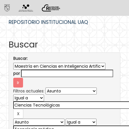
Skip
REPOSITORIO INSTITUCIONAL UAQ
navigation
Buscar
Buscar:
por
Filtros actuales: