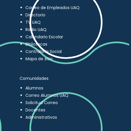
Correo de Empleados UAQ
Directorio
TV UAQ
Radio UAQ
Calendario Escolar
Bibliotecas
Contraloría Social
Mapa de sitio
Comunidades
Alumnos
Correo Alumnos UAQ
Solicitud Correo
Docentes
Administrativos