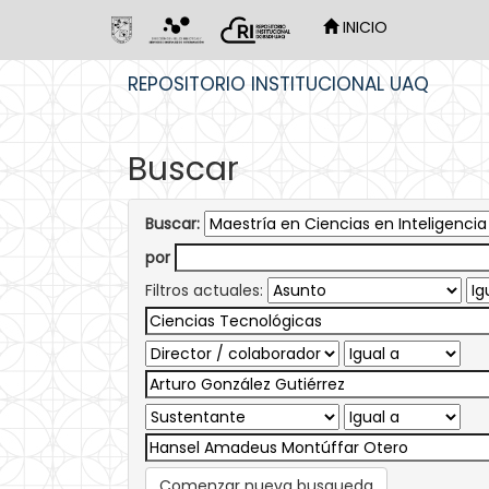
INICIO
Skip
REPOSITORIO INSTITUCIONAL UAQ
navigation
Buscar
Buscar:
por
Filtros actuales:
Comenzar nueva busqueda