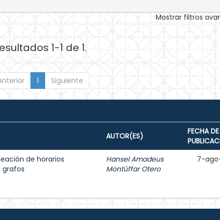
Mostrar filtros av
esultados 1-1 de 1.
Anterior
1
Siguiente
FECHA DE
AUTOR(ES)
PUBLICAC
eación de horarios
Hansel Amadeus
7-ago
 grafos
Montúffar Otero