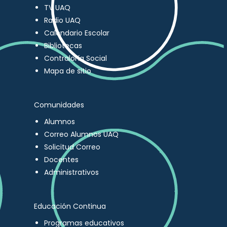
TV UAQ
Radio UAQ
Calendario Escolar
Bibliotecas
Contraloría Social
Mapa de sitio
Comunidades
Alumnos
Correo Alumnos UAQ
Solicitud Correo
Docentes
Administrativos
Educación Continua
Programas educativos