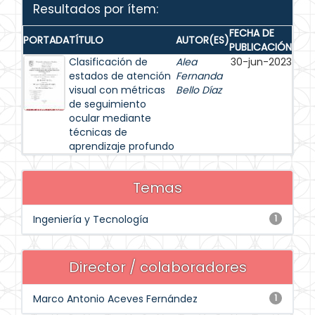
Resultados por ítem:
FECHA DE
PORTADA
TÍTULO
AUTOR(ES)
PUBLICACIÓN
Clasificación de
Alea
30-jun-2023
estados de atención
Fernanda
visual con métricas
Bello Díaz
de seguimiento
ocular mediante
técnicas de
aprendizaje profundo
Temas
Ingeniería y Tecnología
1
Director / colaboradores
Marco Antonio Aceves Fernández
1