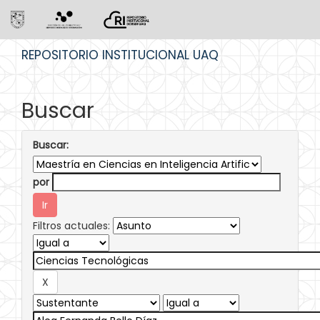
Skip
REPOSITORIO INSTITUCIONAL UAQ
navigation
Buscar
Buscar:
por
Filtros actuales: