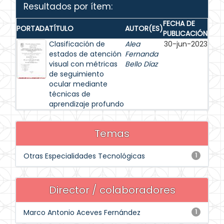
Resultados por ítem:
FECHA DE
PORTADA
TÍTULO
AUTOR(ES)
PUBLICACIÓN
Clasificación de
Alea
30-jun-2023
estados de atención
Fernanda
visual con métricas
Bello Díaz
de seguimiento
ocular mediante
técnicas de
aprendizaje profundo
Temas
Otras Especialidades Tecnológicas
1
Director / colaboradores
Marco Antonio Aceves Fernández
1