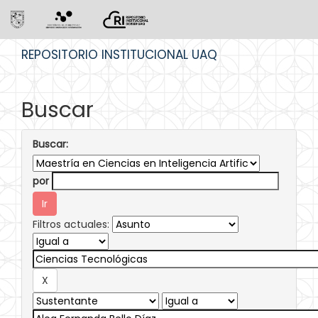
Skip
REPOSITORIO INSTITUCIONAL UAQ
navigation
Buscar
Buscar:
por
Filtros actuales: