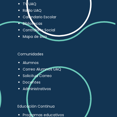
TV UAQ
Radio UAQ
Calendario Escolar
Bibliotecas
Contraloría Social
Mapa de sitio
Comunidades
Alumnos
Correo Alumnos UAQ
Solicitud Correo
Docentes
Administrativos
Educación Continua
Programas educativos