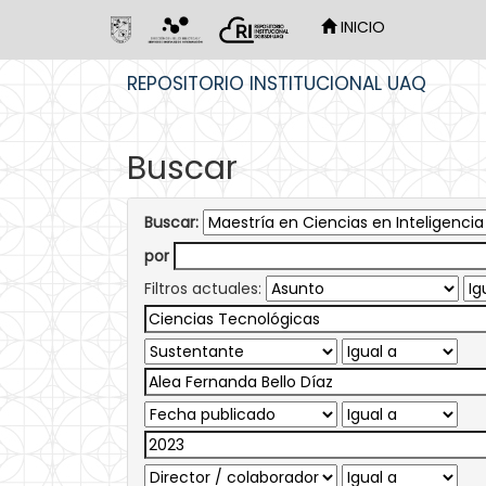
INICIO
Skip
REPOSITORIO INSTITUCIONAL UAQ
navigation
Buscar
Buscar:
por
Filtros actuales: