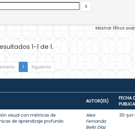
Mostrar filtros av
esultados 1-1 de 1.
Anterior
1
Siguiente
FECHA 
AUTOR(ES)
PUBLIC
ión visual con métricas de
Alea
30-jun
nicas de aprendizaje profundo
Fernanda
Bello Díaz