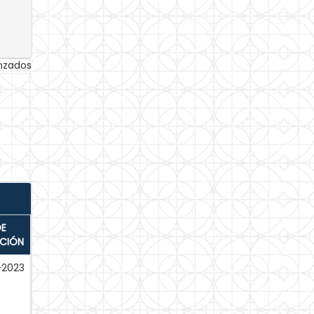
anzados
DE
ACIÓN
l-2023