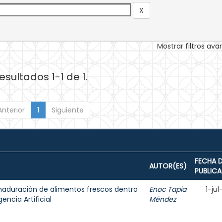
Mostrar filtros av
esultados 1-1 de 1.
Anterior
1
Siguiente
FECHA 
AUTOR(ES)
PUBLIC
maduración de alimentos frescos dentro
Enoc Tapia
1-ju
gencia Artificial
Méndez