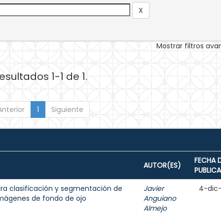
Mostrar filtros av
esultados 1-1 de 1.
Anterior
1
Siguiente
FECHA 
AUTOR(ES)
PUBLIC
para clasificación y segmentación de
Javier
4-dic
 imágenes de fondo de ojo
Anguiano
Almejo