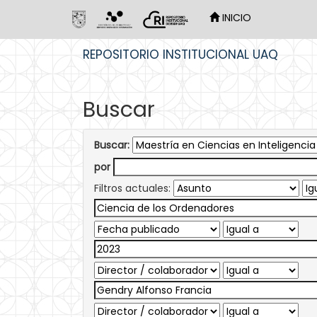
INICIO
Skip
REPOSITORIO INSTITUCIONAL UAQ
navigation
Buscar
Buscar:
por
Filtros actuales: