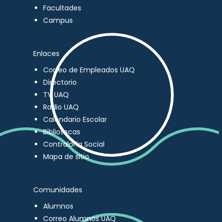
Facultades
Campus
Enlaces
Correo de Empleados UAQ
Directorio
TV UAQ
Radio UAQ
Calendario Escolar
Bibliotecas
Contraloría Social
Mapa de sitio
Comunidades
Alumnos
Correo Alumnos UAQ