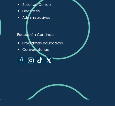
Solicitud Correo
Docentes
Administrativos
Educación Continua
Programas educativos
Convocatorias