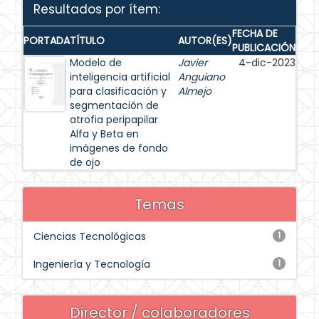
Resultados por ítem:
FECHA DE
PORTADA
TÍTULO
AUTOR(ES)
PUBLICACIÓN
Modelo de
Javier
4-dic-2023
inteligencia artificial
Anguiano
para clasificación y
Almejo
segmentación de
atrofia peripapilar
Alfa y Beta en
imágenes de fondo
de ojo
Temas
Ciencias Tecnológicas
1
Ingeniería y Tecnología
1
Director / colaboradores