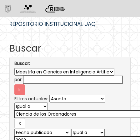
Skip
REPOSITORIO INSTITUCIONAL UAQ
navigation
Buscar
Buscar:
por
Filtros actuales: