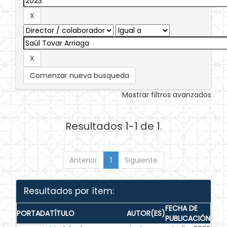
Comenzar nueva busqueda
Mostrar filtros avanzados
Resultados 1-1 de 1.
Anterior
1
Siguiente
Resultados por ítem:
FECHA DE
PORTADA
TÍTULO
AUTOR(ES)
PUBLICACIÓN