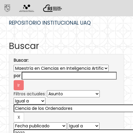
Skip
REPOSITORIO INSTITUCIONAL UAQ
navigation
Buscar
Buscar:
por
Filtros actuales: