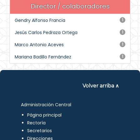
Director / colaboradores
Gendry Alfonso Francia
1
Jesús Carlos Pedraza Ortega
1
Marco Antonio Aceves
1
Mariana Badillo Fernández
1
Volver arriba ∧
Administración Central
Página principal
Rectoría
Secretarios
Direcciones