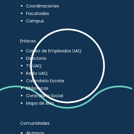
Coordinaciones
Facultades
Campus
Enlaces
Correo de Empleados UAQ
Directorio
TV UAQ
Radio UAQ
Calendario Escolar
Bibliotecas
Contraloría Social
Mapa de sitio
Comunidades
Alumnos