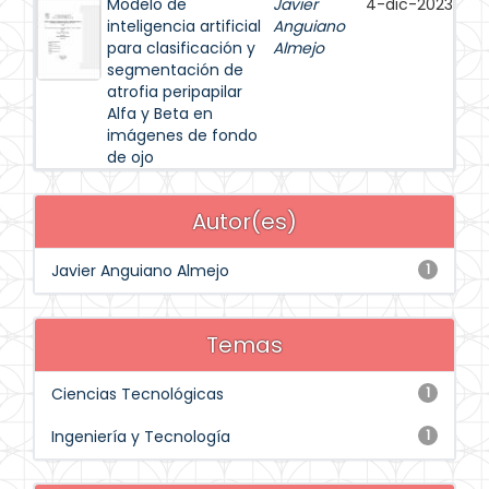
Modelo de
Javier
4-dic-2023
inteligencia artificial
Anguiano
para clasificación y
Almejo
segmentación de
atrofia peripapilar
Alfa y Beta en
imágenes de fondo
de ojo
Autor(es)
Javier Anguiano Almejo
1
Temas
Ciencias Tecnológicas
1
Ingeniería y Tecnología
1