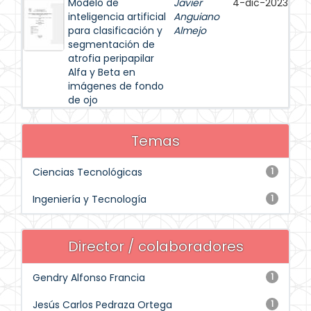
Modelo de
Javier
4-dic-2023
inteligencia artificial
Anguiano
para clasificación y
Almejo
segmentación de
atrofia peripapilar
Alfa y Beta en
imágenes de fondo
de ojo
Temas
Ciencias Tecnológicas
1
Ingeniería y Tecnología
1
Director / colaboradores
Gendry Alfonso Francia
1
Jesús Carlos Pedraza Ortega
1