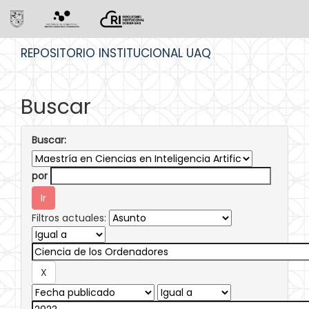
Skip
REPOSITORIO INSTITUCIONAL UAQ
navigation
Buscar
Buscar:
por
Filtros actuales: