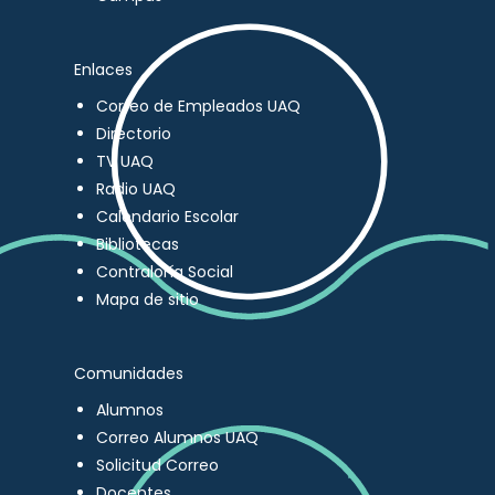
Enlaces
Correo de Empleados UAQ
Directorio
TV UAQ
Radio UAQ
Calendario Escolar
Bibliotecas
Contraloría Social
Mapa de sitio
Comunidades
Alumnos
Correo Alumnos UAQ
Solicitud Correo
Docentes