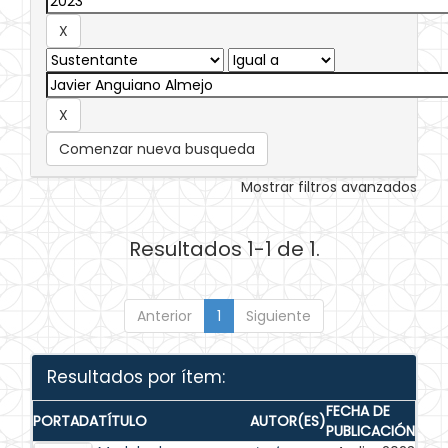
Comenzar nueva busqueda
Mostrar filtros avanzados
Resultados 1-1 de 1.
Anterior
1
Siguiente
Resultados por ítem:
FECHA DE
PORTADA
TÍTULO
AUTOR(ES)
PUBLICACIÓN