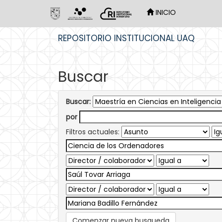
INICIO
Skip
REPOSITORIO INSTITUCIONAL UAQ
navigation
Buscar
Buscar:
por
Filtros actuales:
Comenzar nueva busqueda