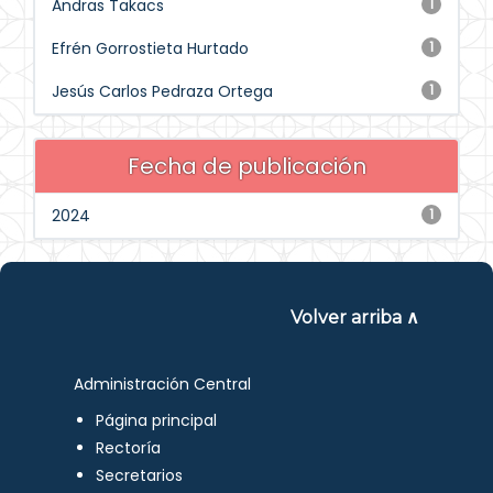
Andras Takacs
1
Efrén Gorrostieta Hurtado
1
Jesús Carlos Pedraza Ortega
1
Fecha de publicación
2024
1
Volver arriba ∧
Administración Central
Página principal
Rectoría
Secretarios