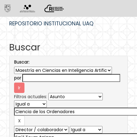
Skip
REPOSITORIO INSTITUCIONAL UAQ
navigation
Buscar
Buscar:
por
Filtros actuales: