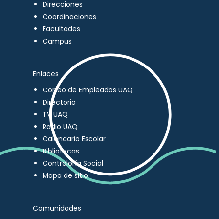
Direcciones
Coordinaciones
Facultades
Campus
Enlaces
Correo de Empleados UAQ
Directorio
TV UAQ
Radio UAQ
Calendario Escolar
Bibliotecas
Contraloría Social
Mapa de sitio
Comunidades