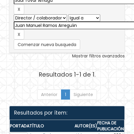
Comenzar nueva busqueda
Mostrar filtros avanzados
Resultados 1-1 de 1.
Anterior
1
Siguiente
Resultados por ítem:
FECHA DE
PORTADA
TÍTULO
AUTOR(ES)
PUBLICACIÓN