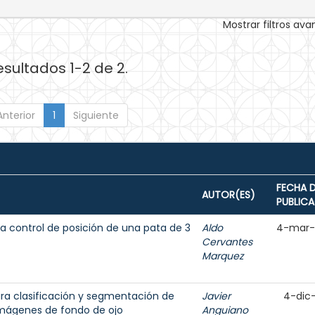
Mostrar filtros av
esultados 1-2 de 2.
Anterior
1
Siguiente
FECHA 
AUTOR(ES)
PUBLIC
 a control de posición de una pata de 3
Aldo
4-mar-
Cervantes
Marquez
para clasificación y segmentación de
Javier
4-dic
 imágenes de fondo de ojo
Anguiano