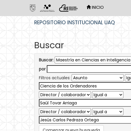
INICIO
Skip
REPOSITORIO INSTITUCIONAL UAQ
navigation
Buscar
Buscar:
por
Filtros actuales:
Comenzar nueva busqueda