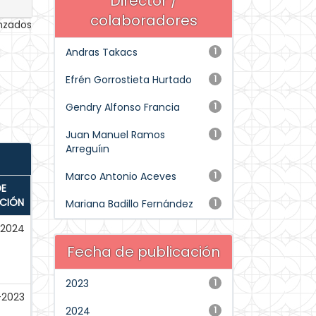
Director /
colaboradores
anzados
Andras Takacs
1
Efrén Gorrostieta Hurtado
1
Gendry Alfonso Francia
1
Juan Manuel Ramos
1
Arreguíın
Marco Antonio Aceves
1
DE
ACIÓN
Mariana Badillo Fernández
1
2024
Fecha de publicación
2023
1
-2023
2024
1