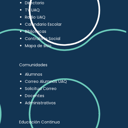
Directorio
TV UAQ
Radio UAQ
Calendario Escolar
Bibliotecas
Contraloría Social
Mapa de sitio
Comunidades
Alumnos
Correo Alumnos UAQ
Solicitud Correo
Docentes
Administrativos
Educación Continua