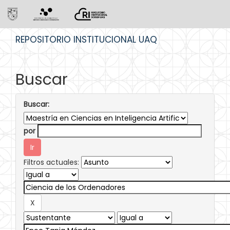
Skip
REPOSITORIO INSTITUCIONAL UAQ
navigation
Buscar
Buscar:
por
Filtros actuales: