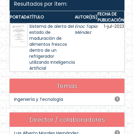
Resultados por ítem:
FECHA DE
PORTADA
TÍTULO
AUTOR(ES)
PUBLICACIÓN
Sistema de alerta del
Enoc Tapia
1-jul-2023
estado de
Méndez
maduración de
alimentos frescos
dentro de un
refrigerador
utilizando Inteligencia
Artificial
Temas
Ingeniería y Tecnología
1
Director / colaboradores
Luis Alberto Morales Hernández
1