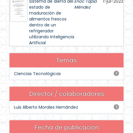
Sistema de alerta del
Enoc Tapia
1-jul-2023
estado de
Méndez
maduración de
alimentos frescos
dentro de un
refrigerador
utilizando Inteligencia
Artificial
Temas
Ciencias Tecnológicas
1
Director / colaboradores
Luis Alberto Morales Hernández
1
Fecha de publicación