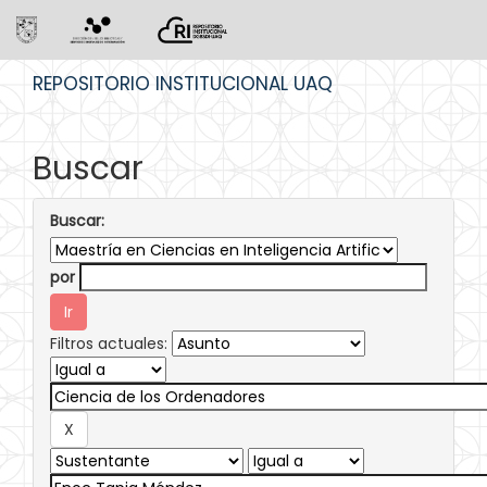
Skip
REPOSITORIO INSTITUCIONAL UAQ
navigation
Buscar
Buscar:
por
Filtros actuales: