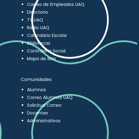
Correo de Empleados UAQ
Directorio
TV UAQ
Radio UAQ
Calendario Escolar
Bibliotecas
Contraloría Social
Mapa de sitio
Comunidades
Alumnos
Correo Alumnos UAQ
Solicitud Correo
Docentes
Administrativos