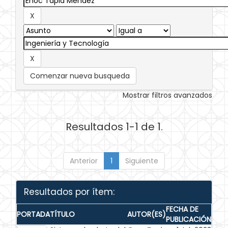
Comenzar nueva busqueda
Mostrar filtros avanzados
Resultados 1-1 de 1.
Anterior
1
Siguiente
Resultados por ítem:
FECHA DE
PORTADA
TÍTULO
AUTOR(ES)
PUBLICACIÓN