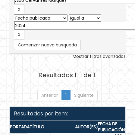
Comenzar nueva busqueda
Mostrar filtros avanzados
Resultados 1-1 de 1.
Anterior
1
Siguiente
Resultados por ítem:
FECHA DE
PORTADA
TÍTULO
AUTOR(ES)
PUBLICACIÓN