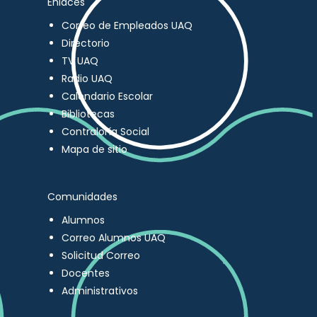
Enlaces
Correo de Empleados UAQ
Directorio
TV UAQ
Radio UAQ
Calendario Escolar
Bibliotecas
Contraloría Social
Mapa de sitio
Comunidades
Alumnos
Correo Alumnos UAQ
Solicitud Correo
Docentes
Administrativos