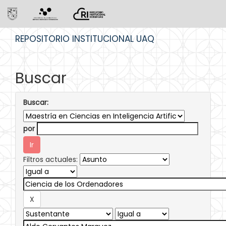
Skip
REPOSITORIO INSTITUCIONAL UAQ
navigation
Buscar
Buscar:
por
Filtros actuales: