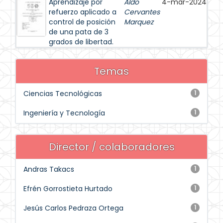
Aprendizaje por
Aldo
4-mar-2024
refuerzo aplicado a
Cervantes
control de posición
Marquez
de una pata de 3
grados de libertad.
Temas
Ciencias Tecnológicas
1
Ingeniería y Tecnología
1
Director / colaboradores
Andras Takacs
1
Efrén Gorrostieta Hurtado
1
Jesús Carlos Pedraza Ortega
1