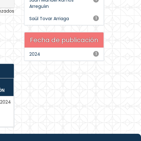
Juan Manuel Ramos
Arreguíın
anzados
Saúl Tovar Arriaga
1
Fecha de publicación
2024
1
ÓN
2024