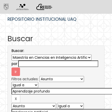
Skip
REPOSITORIO INSTITUCIONAL UAQ
navigation
Buscar
Buscar:
por
Filtros actuales: