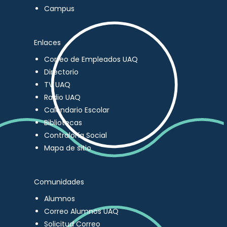
Campus
Enlaces
Correo de Empleados UAQ
Directorio
TV UAQ
Radio UAQ
Calendario Escolar
Bibliotecas
Contraloría Social
Mapa de sitio
Comunidades
Alumnos
Correo Alumnos UAQ
Solicitud Correo