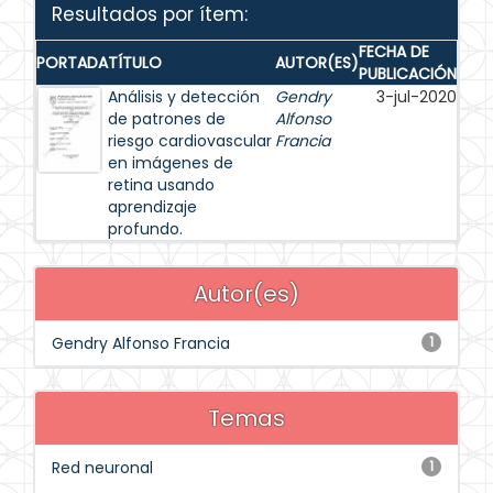
Resultados por ítem:
FECHA DE
PORTADA
TÍTULO
AUTOR(ES)
PUBLICACIÓN
Análisis y detección
Gendry
3-jul-2020
de patrones de
Alfonso
riesgo cardiovascular
Francia
en imágenes de
retina usando
aprendizaje
profundo.
Autor(es)
Gendry Alfonso Francia
1
Temas
Red neuronal
1