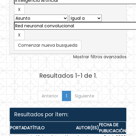
Comenzar nueva busqueda
Mostrar filtros avanzados
Resultados 1-1 de 1.
Anterior
1
Siguiente
Resultados por ítem:
FECHA DE
PORTADA
TÍTULO
AUTOR(ES)
PUBLICACIÓN