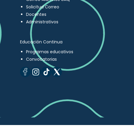
Solicitud Correo
Docentes
Administrativos
Educación Continua
Programas educativos
Convocatorias