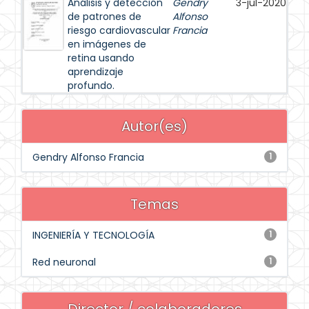
Análisis y detección
Gendry
3-jul-2020
de patrones de
Alfonso
riesgo cardiovascular
Francia
en imágenes de
retina usando
aprendizaje
profundo.
Autor(es)
Gendry Alfonso Francia
1
Temas
INGENIERÍA Y TECNOLOGÍA
1
Red neuronal
1