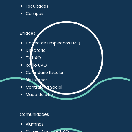
Facultades
Campus
Enlaces
Correo de Empleados UAQ
Directorio
TV UAQ
Radio UAQ
Calendario Escolar
Bibliotecas
Contraloría Social
Mapa de sitio
Comunidades
Alumnos
Correo Alumnos UAQ