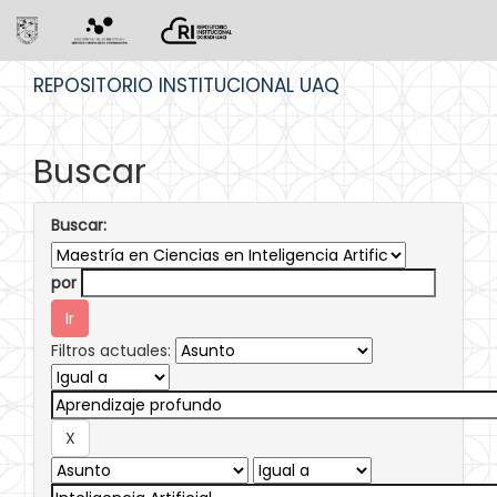
Skip
REPOSITORIO INSTITUCIONAL UAQ
navigation
Buscar
Buscar:
por
Filtros actuales: