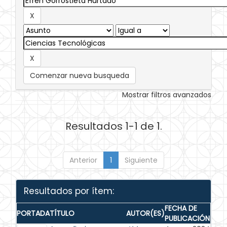
Comenzar nueva busqueda
Mostrar filtros avanzados
Resultados 1-1 de 1.
Anterior
1
Siguiente
Resultados por ítem:
FECHA DE
PORTADA
TÍTULO
AUTOR(ES)
PUBLICACIÓN