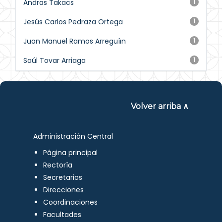
Andras Takacs
1
Jesús Carlos Pedraza Ortega
1
Juan Manuel Ramos Arreguíın
1
Saúl Tovar Arriaga
1
Volver arriba ∧
Administración Central
Página principal
Rectoría
Secretarios
Direcciones
Coordinaciones
Facultades