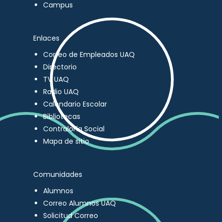
Campus
Enlaces
Correo de Empleados UAQ
Directorio
TV UAQ
Radio UAQ
Calendario Escolar
Bibliotecas
Contraloría Social
Mapa de sitio
Comunidades
Alumnos
Correo Alumnos UAQ
Solicitud Correo