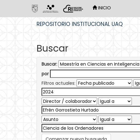
INICIO
Skip
REPOSITORIO INSTITUCIONAL UAQ
navigation
Buscar
Buscar:
por
Filtros actuales:
Comenzar nueva busqueda