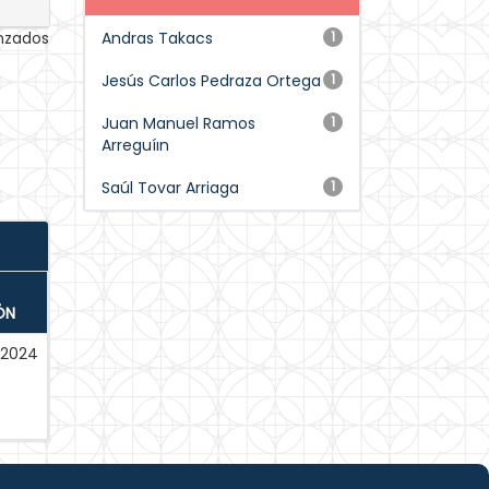
anzados
Andras Takacs
1
Jesús Carlos Pedraza Ortega
1
Juan Manuel Ramos
1
Arreguíın
Saúl Tovar Arriaga
1
ÓN
2024