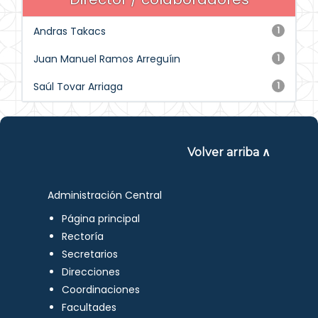
Andras Takacs
1
Juan Manuel Ramos Arreguíın
1
Saúl Tovar Arriaga
1
Volver arriba ∧
Administración Central
Página principal
Rectoría
Secretarios
Direcciones
Coordinaciones
Facultades