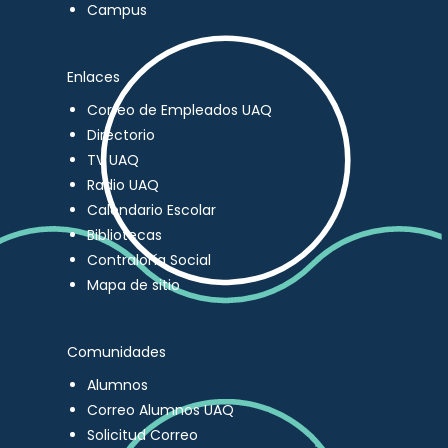
Campus
Enlaces
Correo de Empleados UAQ
Directorio
TV UAQ
Radio UAQ
Calendario Escolar
Bibliotecas
Contraloría Social
Mapa de sitio
Comunidades
Alumnos
Correo Alumnos UAQ
Solicitud Correo