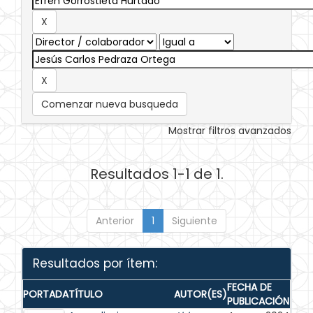
Comenzar nueva busqueda
Mostrar filtros avanzados
Resultados 1-1 de 1.
Anterior
1
Siguiente
Resultados por ítem:
FECHA DE
PORTADA
TÍTULO
AUTOR(ES)
PUBLICACIÓN